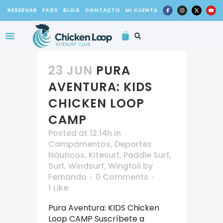
RESERVAR
FAQS
BLOG
CONTACTO
MI CUENTA
23 JUN
PURA
AVENTURA: KIDS
CHICKEN LOOP
CAMP
Posted at 12:14h
in
Campamentos
,
Deportes
Náuticos
,
Kitesurf
,
Paddle Surf
,
Surf
,
Windsurf
,
Wingfoil
by
Fernando
0 Comments
1
Like
Pura Aventura: KIDS Chicken
Loop CAMP Suscríbete a