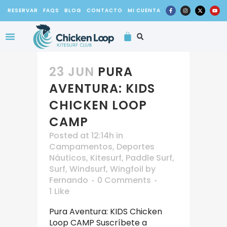
RESERVAR
FAQS
BLOG
CONTACTO
MI CUENTA
TARJETA REGALO
23 JUN
PURA
AVENTURA: KIDS
CHICKEN LOOP
CAMP
Posted at 12:14h
in
Campamentos
,
Deportes
Náuticos
,
Kitesurf
,
Paddle Surf
,
Surf
,
Windsurf
,
Wingfoil
by
Fernando
0 Comments
1
Like
Pura Aventura: KIDS Chicken
Loop CAMP Suscríbete a